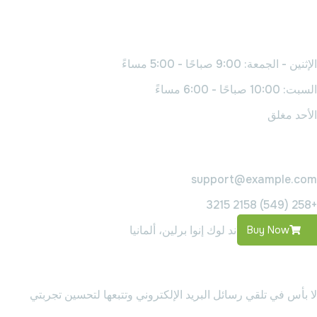
وقت العمل
الإثنين - الجمعة: 9:00 صباحًا - 5:00 مساءً
السبت: 10:00 صباحًا - 6:00 مساءً
الأحد مغلق
اتصل بنا
support@example.com
+258 (549) 2158 3215
2589 شارع دورلاند لوك إنوا برلين، ألمانيا
Buy Now
اشترك في النشرة الإخبارية
لا بأس في تلقي رسائل البريد الإلكتروني وتتبعها لتحسين تجربتي