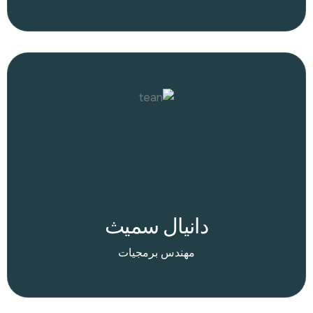
دانيال سميث
مهندس برمجيات